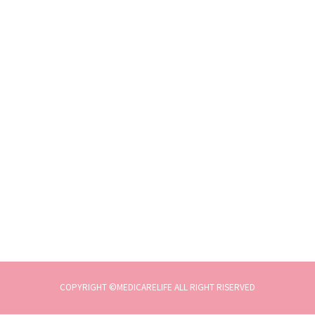
COPYRIGHT ©MEDICARELIFE ALL RIGHT RISERVED