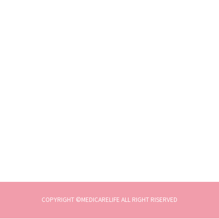
COPYRIGHT ©MEDICARELIFE ALL RIGHT RISERVED