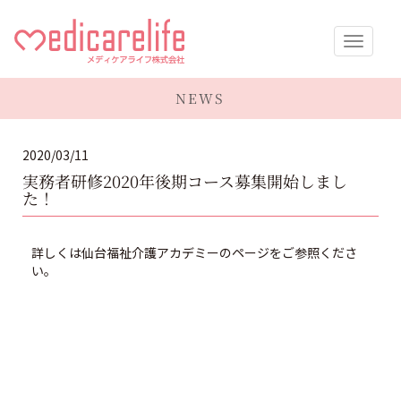
メディケア
NEWS
ライフ株式
2020/03/11
会社
実務者研修2020年後期コース募集開始しまし
た！
詳しくは仙台福祉介護アカデミーのページをご参照くださ
い。