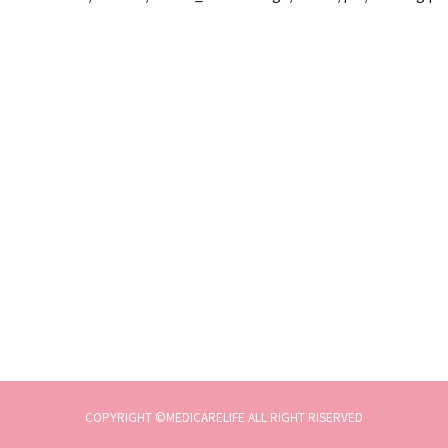
COPYRIGHT ©MEDICARELIFE ALL RIGHT RISERVED