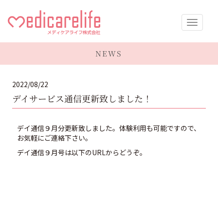
メディケア
NEWS
ライフ株式
2022/08/22
会社
デイサービス通信更新致しました！
デイ通信９月分更新致しました。体験利用も可能ですので、
お気軽にご連絡下さい。
デイ通信９月号は以下のURLからどうぞ。