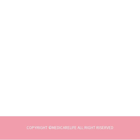
COPYRIGHT ©MEDICARELIFE ALL RIGHT RISERVED