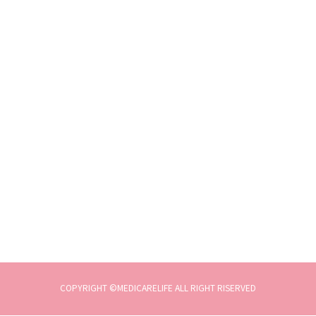
COPYRIGHT ©MEDICARELIFE ALL RIGHT RISERVED