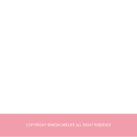
COPYRIGHT ©MEDICARELIFE ALL RIGHT RISERVED