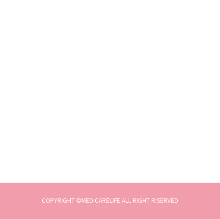
COPYRIGHT ©MEDICARELIFE ALL RIGHT RISERVED